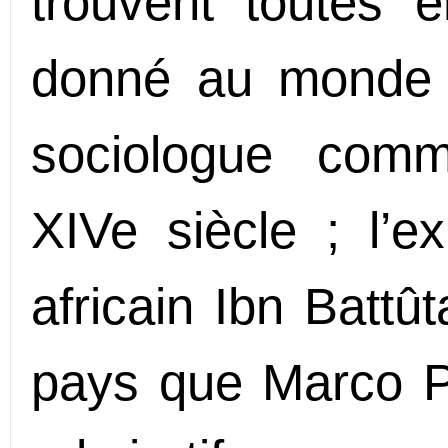
trouvent toutes e
donné au monde u
sociologue com
XIVe siècle ; l’e
africain Ibn Battû
pays que Marco P