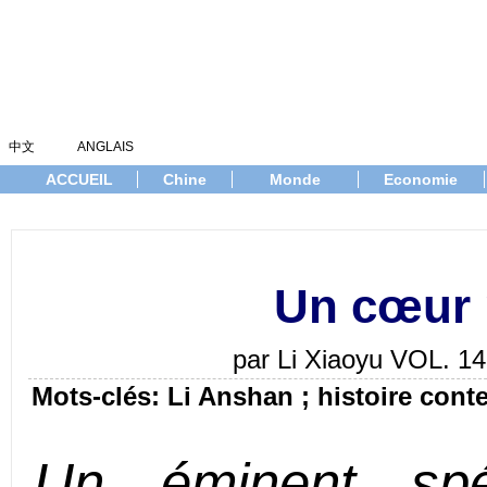
中文
ANGLAIS
ACCUEIL
Chine
Monde
Economie
Un cœur p
par Li Xiaoyu VOL. 
Mots-clés: Li Anshan ; histoire cont
Un éminent spé