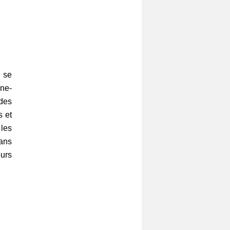
à se
ine-
des
s et
les
dans
urs