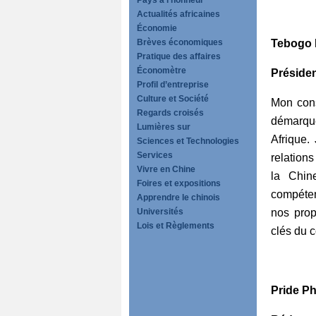
Pays à l’honneur
Actualités africaines
Économie
Brèves économiques
Tebogo L
Pratique des affaires
Économètre
Présiden
Profil d’entreprise
Culture et Société
Mon cons
Regards croisés
démarque
Lumières sur
Afrique.
Sciences et Technologies
Services
relations
Vivre en Chine
la Chin
Foires et expositions
compéten
Apprendre le chinois
Universités
nos prop
Lois et Règlements
clés du 
Pride Ph