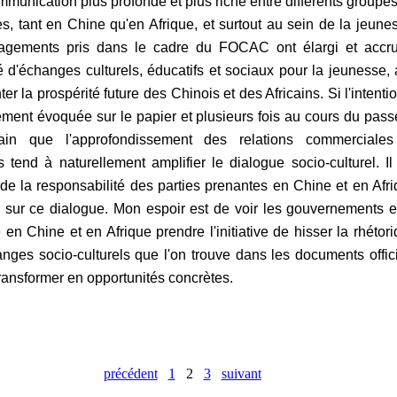
mmunication plus profonde et plus riche entre différents groupe
s, tant en Chine qu'en Afrique, et surtout au sein de la jeune
agements pris dans le cadre du FOCAC ont élargi et accru
é d'échanges culturels, éducatifs et sociaux pour la jeunesse, 
er la prospérité future des Chinois et des Africains. Si l'intenti
ement évoquée sur le papier et plusieurs fois au cours du passé
tain que l'approfondissement des relations commerciales
s tend à naturellement amplifier le dialogue socio-culturel. Il
 de la responsabilité des parties prenantes en Chine et en Afr
 sur ce dialogue. Mon espoir est de voir les gouvernements e
en Chine et en Afrique prendre l'initiative de hisser la rhétor
nges socio-culturels que l'on trouve dans les documents offic
transformer en opportunités concrètes.
précédent
1
2
3
suivant