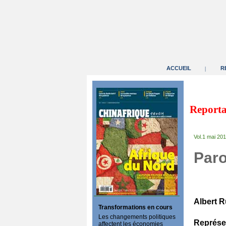
ACCUEIL
R
|
Reporta
Vol.1 mai 20
Paro
Albert 
Transformations en cours
Les changements politiques
Représe
affectent les économies