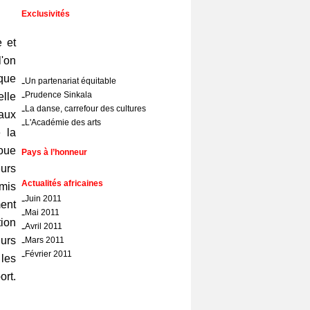
Exclusivités
 et
l'on
 que
-
Un partenariat équitable
-
Prudence Sinkala
elle
-
La danse, carrefour des cultures
aux
-
L'Académie des arts
 la
oue
Pays à l’honneur
urs
Actualités africaines
 mis
-
Juin 2011
ment
-
Mai 2011
ion
-
Avril 2011
eurs
-
Mars 2011
-
Février 2011
les
ort.