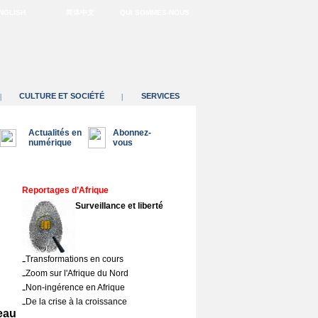
NGLISH
简体中文
QUI SOMMES-NOUS
CULTURE ET SOCIÉTÉ
SERVICES
|
|
Actualités en
Abonnez-
numérique
vous
Reportages d’Afrique
Surveillance et liberté
-
Transformations en cours
-
Zoom sur l'Afrique du Nord
-
Non-ingérence en Afrique
-
De la crise à la croissance
eau