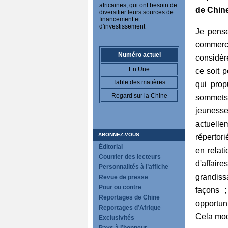
africaines, qui ont besoin de
de Chin
diversifier leurs sources de
financement et
d'investissement
Je pense
commerci
Numéro actuel
considèr
En Une
ce soit p
Table des matières
qui prop
Regard sur la Chine
sommets
jeunesse
actuell
ABONNEZ-VOUS
répertor
Éditorial
en relat
Courrier des lecteurs
d'affair
Personnalités à l’affiche
grandiss
Revue de presse
Pour ou contre
façons ;
Reportages de Chine
opportun
Reportages d’Afrique
Cela mod
Exclusivités