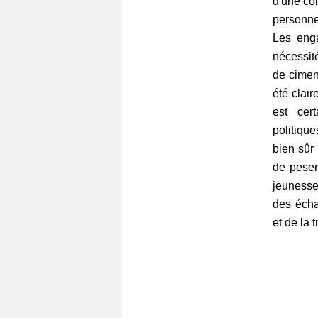
d'une co
personne
Les eng
nécessit
de ciment
été clair
est cer
politique
bien sûr
de peser
jeunesse 
des écha
et de la 