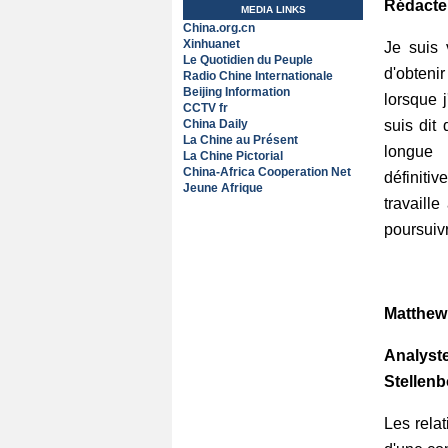
Rédacteu
MEDIA LINKS
China.org.cn
Xinhuanet
Je suis 
Le Quotidien du Peuple
d'obteni
Radio Chine Internationale
Beijing Information
lorsque j
CCTV fr
China Daily
suis dit
La Chine au Présent
longue 
La Chine Pictorial
China-Africa Cooperation Net
définiti
Jeune Afrique
travaill
poursuiv
Matthew
Analyste
Stellen
Les rela