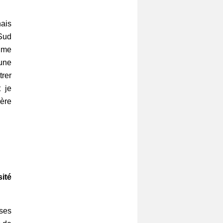
nais
 Sud
e me
 une
rer
t je
père
ité
ases