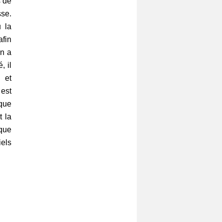
s de
sse.
 la
afin
on a
, il
 et
 est
ique
t la
ique
iels