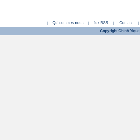
Qui sommes-nous
flux RSS
Contact
|
|
|
|
Copyright ChinAfriq