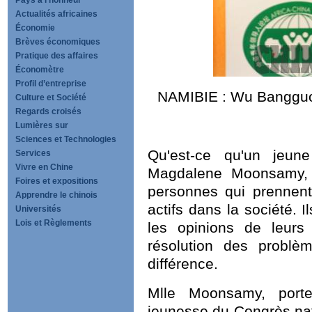
Pays à l’honneur
Actualités africaines
Économie
Brèves économiques
Pratique des affaires
Économètre
Profil d’entreprise
NAMIBIE : Wu Bangguo 
Culture et Société
Regards croisés
Lumières sur
Sciences et Technologies
Qu'est-ce qu'un jeun
Services
Vivre en Chine
Magdalene Moonsamy, 
Foires et expositions
personnes qui prennent
Apprendre le chinois
actifs dans la société. I
Universités
Lois et Règlements
les opinions de leurs 
résolution des problèm
différence.
Mlle Moonsamy, port
jeunesse du Congrès nati