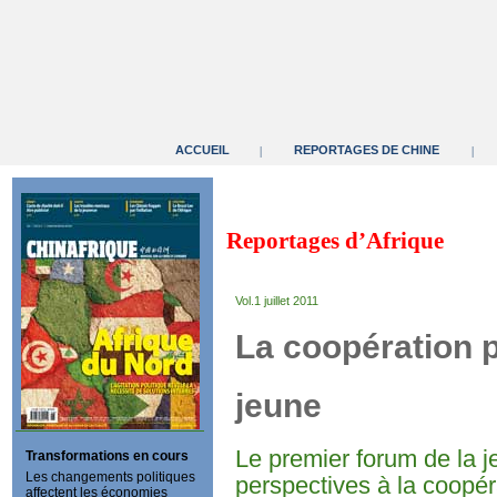
ACCUEIL
REPORTAGES DE CHINE
|
|
Reportages d’Afrique
Vol.1 juillet 2011
La coopération 
jeune
Le premier forum de la j
Transformations en cours
Les changements politiques
perspectives à la coopér
affectent les économies