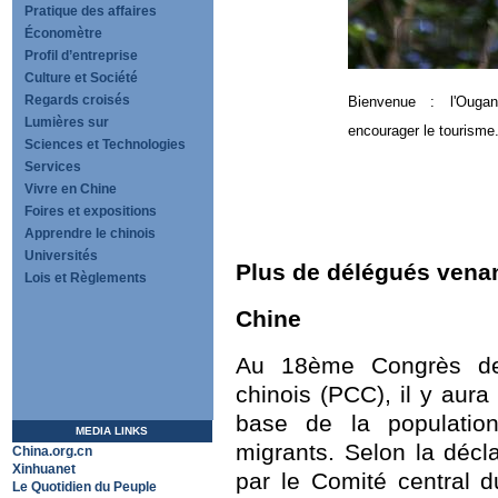
Pratique des affaires
Économètre
Profil d’entreprise
Culture et Société
Regards croisés
Bienvenue :
l'Oug
Lumières sur
encourager le tourisme
Sciences et Technologies
Services
Vivre en Chine
Foires et expositions
Apprendre le chinois
Universités
Plus de délégués vena
Lois et Règlements
Chine
Au 18ème Congrès de
chinois (PCC), il y aur
base de la population
MEDIA LINKS
migrants. Selon la déc
China.org.cn
Xinhuanet
par le Comité central 
Le Quotidien du Peuple