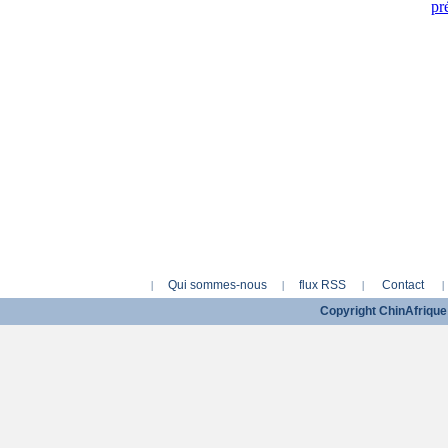
pr
Qui sommes-nous
flux RSS
Contact
|
|
|
|
Copyright ChinAfriq