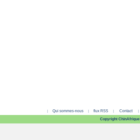
Qui sommes-nous
flux RSS
Contact
|
|
|
|
Copyright ChinAfriq