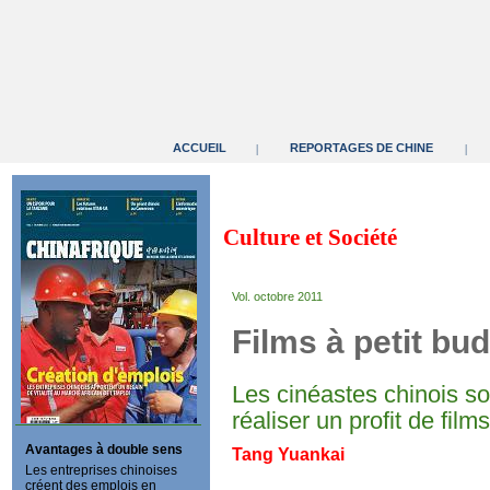
ACCUEIL
REPORTAGES DE CHINE
|
|
Culture et Société
Vol. octobre 2011
Films à petit bu
Les cinéastes chinois son
réaliser un profit de film
Avantages à double sens
Tang Yuankai
Les entreprises chinoises
créent des emplois en