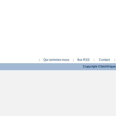
Qui sommes-nous
flux RSS
Contact
|
|
|
|
Copyright ChinAfriq