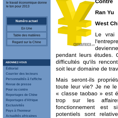
Contre
le travail économique donne
le ton pour 2013
Ran Yu
Numéro actuel
West Ch
En Une
Le vrai
Table des matières
l'entrep
Regard sur la Chine
devienne
pendant leurs études. 
difficultés qu'ils renco
ABONNEZ-VOUS
soit leur domaine de trav
Éditorial
Courrier des lecteurs
Mais seront-ils proprié
Personnalités à l’affiche
Revue de presse
toute leur vie? Je ne l
Pour ou contre
« classe taobao » est 
Reportages de Chine
trop sur les affai
Reportages d’Afrique
Exclusivités
fonctionnement est 
Pays à l’honneur
potentiels sont relati
Actualités africaines