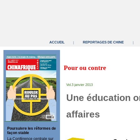
ACCUEIL
REPORTAGES DE CHINE
|
|
Pour ou contre
Vol.3 janvier 2013
Une éducation or
affaires
Poursuivre les réformes de
façon stable
La Conférence centrale sur