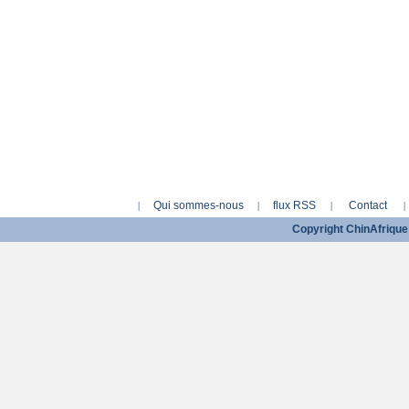
Qui sommes-nous
flux RSS
Contact
|
|
|
|
Copyright ChinAfriq