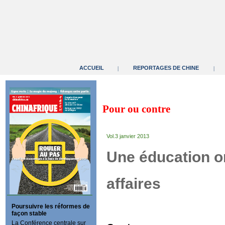
ACCUEIL
REPORTAGES DE CHINE
|
|
Pour ou contre
Vol.3 janvier 2013
Une éducation or
affaires
Poursuivre les réformes de
façon stable
La Conférence centrale sur