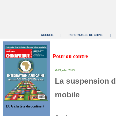
ACCUEIL
REPORTAGES DE CHINE
|
|
Pour ou contre
Vol.3 juillet 2013
La suspension de
mobile
L’UA à la tête du continent