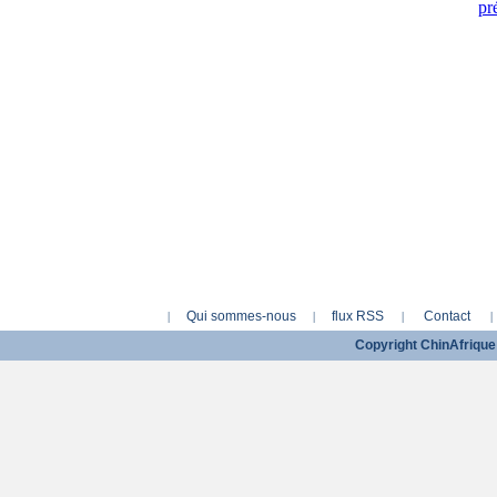
pr
Qui sommes-nous
flux RSS
Contact
|
|
|
|
Copyright ChinAfriq