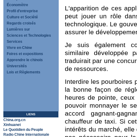
Économètre
L'apparition de ces app
Profil d’entreprise
peut jouer un rôle dan
Culture et Société
technologique. Le gouve
Regards croisés
Lumières sur
assurer le développemen
Sciences et Technologies
Services
Je suis également con
Vivre en Chine
similaire développée 
Foires et expositions
traduirait par une concu
Apprendre le chinois
Universités
de ressources.
Lois et Règlements
Interdire les pourboires 
la bonne façon de régl
heures de pointe, ceux
pouvoir monnayer le se
accord gagnant-gagn
LIENS
China.org.cn
chauffeur de taxi. Si ce
Xinhuanet
intérêts du marché, elle 
Le Quotidien du Peuple
Radio Chine Internationale