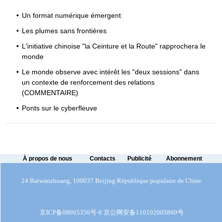
•
Un format numérique émergent
•
Les plumes sans frontières
•
L'initiative chinoise "la Ceinture et la Route" rapprochera le
monde
•
Le monde observe avec intérêt les "deux sessions" dans
un contexte de renforcement des relations
(COMMENTAIRE)
•
Ponts sur le cyberfleuve
À propos de nous
Contacts
Publicité
Abonnement
24 Baiwanzhuang, 100037 Beijing République populaire de Chine
京ICP备08005356号-8
京公网安备
110102005860
号