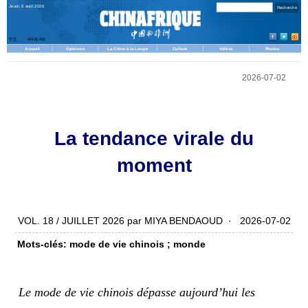
Jeudi, 6 août 2026
中文
ANGLAIS
Accueil
Opinions
La Chine à la Loupe
Culture
Vidéos
Photos
2026-07-02
La tendance virale du
moment
VOL. 18 / JUILLET 2026 par MIYA BENDAOUD · 2026-07-02
Mots-clés: mode de vie chinois ; monde
Le mode de vie chinois dépasse aujourd’hui les