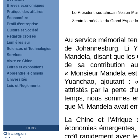
Brèves économiques
Pratique des affaires
Le Président sud-africain Nelson Man
Économètre
Zemin la médaille du Grand Espoir lo
Profil d’entreprise
Culture et Société
Regards croisés
Au service mémorial te
Lumières sur
de Johannesburg, Li
Sciences et Technologies
Services
Mandela, disant que les 
Vivre en Chine
de sa contribution aux
Foires et expositions
« Monsieur Mandela est l'
Apprendre le chinois
Universités
Yuanchao, ajoutant :
Lois et Règlements
attristés par la perte 
temps, nous sommes en
que M. Mandela avait ent
La Chine et l'Afrique
économies émergentes, 
LIENS
China.org.cn
croît rapidement avec le