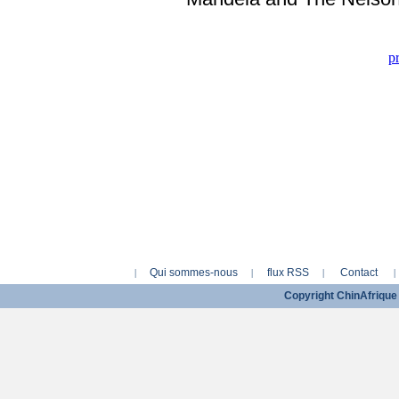
p
Qui sommes-nous
flux RSS
Contact
|
|
|
|
Copyright ChinAfriqu