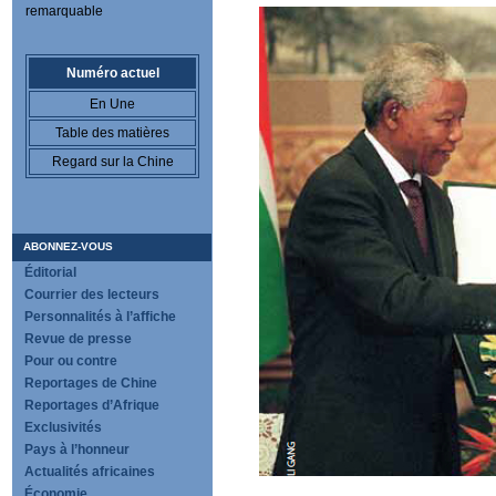
remarquable
Numéro actuel
En Une
Table des matières
Regard sur la Chine
ABONNEZ-VOUS
Éditorial
Courrier des lecteurs
Personnalités à l’affiche
Revue de presse
Pour ou contre
Reportages de Chine
Reportages d’Afrique
Exclusivités
Pays à l’honneur
Actualités africaines
Économie