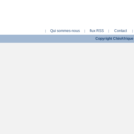
Qui sommes-nous
flux RSS
Contact
|
|
|
|
Copyright ChinAfriqu