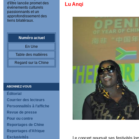
d'être lancée promet des
Lu Anqi
événements culturels
passionnants et un
approfondissement des
liens bilatéraux.
Numéro actuel
En Une
Table des matières
Regard sur la Chine
ABONNEZ-VOUS
Éditorial
Courrier des lecteurs
Personnalités à l’affiche
Revue de presse
Pour ou contre
Reportages de Chine
Reportages d’Afrique
Exclusivités
Le concert poursuit ses festivités lo