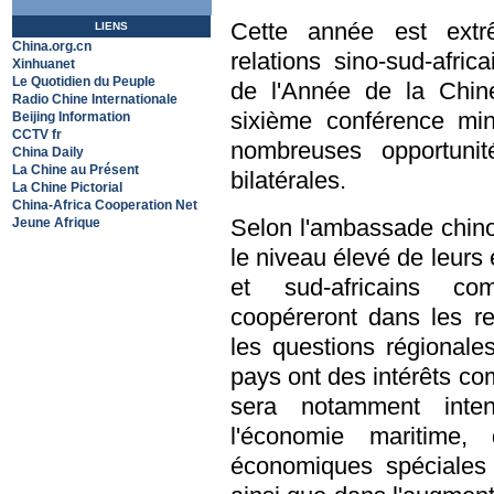
Cette année est extr
LIENS
China.org.cn
relations sino-sud-afri
Xinhuanet
Le Quotidien du Peuple
de l'Année de la Chin
Radio Chine Internationale
sixième conférence min
Beijing Information
CCTV fr
nombreuses opportunit
China Daily
La Chine au Présent
bilatérales.
La Chine Pictorial
China-Africa Cooperation Net
Selon l'ambassade chino
Jeune Afrique
le niveau élevé de leurs
et sud-africains co
coopéreront dans les re
les questions régionale
pays ont des intérêts co
sera notamment inte
l'économie maritime
économiques spéciales 