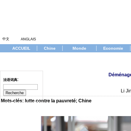
Vendredi, 7 août 2026
中文
ANGLAIS
ACCUEIL
Chine
Monde
Economie
Déménager
:
法语词典
Li J
Mots-clés: lutte contre la pauvreté; Chine