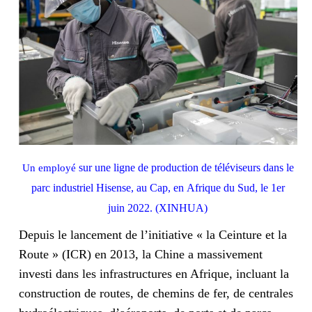
sur une ligne
de production
de téléviseurs
dans le
Un employé
parc
industriel
Hisense,
au Cap, en
Afrique du
Sud, le 1er
juin
2022. (XINHUA)
Depuis le lancement de l’initiative « la Ceinture et la
Route » (ICR) en 2013, la Chine a massivement
investi dans les infrastructures en Afrique, incluant la
construction de routes, de chemins de fer, de centrales