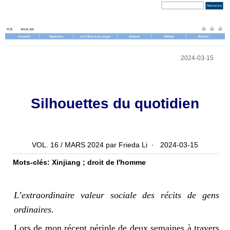
Jeudi, 6 août 2026
中文
ANGLAIS
Accueil
Opinions
La Chine à la Loupe
Culture
Vidéos
Photos
2024-03-15
Silhouettes du quotidien
VOL. 16 / MARS 2024 par Frieda Li · 2024-03-15
Mots-clés: Xinjiang ; droit de l'homme
L’extraordinaire valeur sociale des r
é
cits de gens
ordinaires.
Lors de mon récent périple de deux semaines à travers