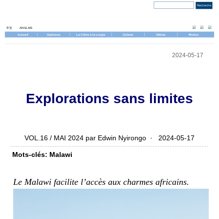
Jeudi, 6 août 2026
中文
ANGLAIS
Accueil
Opinions
La Chine à la Loupe
Culture
Vidéos
Photos
2024-05-17
Explorations sans limites
VOL.16 / MAI 2024 par Edwin Nyirongo · 2024-05-17
Mots-clés: Malawi
Le Malawi facilite l’accès aux charmes africains.