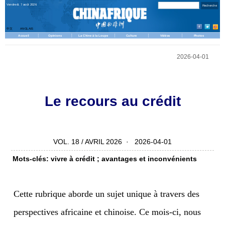
Vendredi, 7 août 2026
中文
ANGLAIS
Accueil
Opinions
La Chine à la Loupe
Culture
Vidéos
Photos
2026-04-01
Le recours au crédit
VOL. 18 / AVRIL 2026 · 2026-04-01
Mots-clés: vivre à crédit ; avantages et inconvénients
Cette rubrique aborde un sujet unique à travers des
perspectives africaine et chinoise. Ce mois-ci, nous