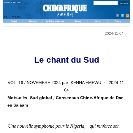
Samedi, 8 août 2026
中文
ANGLAIS
Accueil
Opinions
La Chine à la Loupe
Culture
Vidéos
Photos
2024-11-04
Le chant du Sud
VOL. 16 / NOVEMBRE 2024 par IKENNA EMEWU · 2024-11-
04
Mots-clés: Sud global ; Consensus Chine-Afrique de Dar
es Salaam
Une nouvelle symphonie pour le Nigeria,
qui renforce son