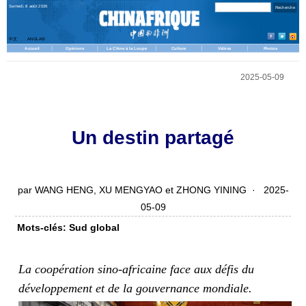
Samedi, 8 août 2026
中文
ANGLAIS
Accueil
Opinions
La Chine à la Loupe
Culture
Vidéos
Photos
2025-05-09
Un destin partagé
par WANG HENG, XU MENGYAO et ZHONG YINING · 2025-
05-09
Mots-clés: Sud global
La coopération sino-africaine face aux défis du
développement et de la gouvernance mondiale.