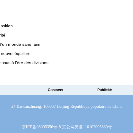
nsition
ité
 d'un monde sans faim
 nouvel équilibre
nsus à l'ère des divisions
Contacts
Publicité
24 Baiwanzhuang, 100037 Beijing République populaire de Chine
京ICP备08005356号-8
京公网安备
110102005860
号