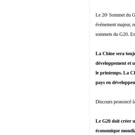
Le 20
ᵉ
Sommet du G20
événement majeur, re
sommets du G20. En v
La Chine sera touj
développement et u
le printemps. La Ch
pays en développem
Discours prononcé à 
Le G20 doit créer u
économique mondial