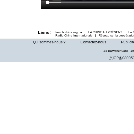
Liens:
french.china.org.cn | LA CHINE AU PRÉSENT | La C
Radio Chine Internationale | Réseau sur la coopération
Qui sommes-nous ?
Contactez-nous
Publicit
24 Baiwanzhuang, 100
京ICP备08005