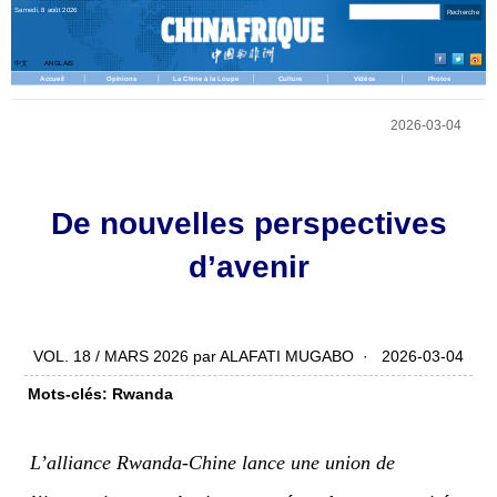
Samedi, 8 août 2026
中文
ANGLAIS
Accueil
Opinions
La Chine à la Loupe
Culture
Vidéos
Photos
2026-03-04
De nouvelles perspectives
d’avenir
VOL. 18 / MARS 2026 par ALAFATI MUGABO · 2026-03-04
Mots-clés: Rwanda
L’alliance Rwanda-Chine lance une union de