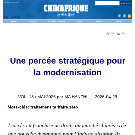
Jeudi, 6 août 2026
中文
ANGLAIS
Accueil
Opinions
La Chine à la Loupe
Culture
Vidéos
Photos
2026-04-29
Une percée stratégique pour
la modernisation
VOL. 18 / MAI 2026 par MA HANZHI · 2026-04-29
Mots-clés: traitement tarifaire zéro
L’accès en franchise de droits au marché chinois crée
une nouvelle dynamique pour l’industrialisation de