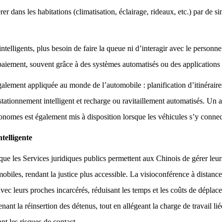
rer dans les habitations (climatisation, éclairage, rideaux, etc.) par d
ntelligents, plus besoin de faire la queue ni d’interagir avec le personnel
iement, souvent grâce à des systèmes automatisés ou des applications
alement appliquée au monde de l’automobile : planification d’itinéraires
tationnement intelligent et recharge ou ravitaillement automatisés. Un a
tonomes est également mis à disposition lorsque les véhicules s’y connec
telligente
s que les Services juridiques publics permettent aux Chinois de gérer leur
obiles, rendant la justice plus accessible. La visioconférence à distanc
avec leurs proches incarcérés, réduisant les temps et les coûts de déplac
tenant la réinsertion des détenus, tout en allégeant la charge de travail li
nt les risques de contact.