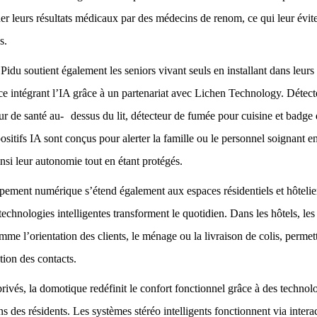
er leurs résultats médicaux par des médecins de renom, ce qui leur évit
s.
Pidu soutient également les seniors vivant seuls en installant dans leur
ance intégrant l’IA grâce à un partenariat avec Lichen Technology. Détec
eur de santé au- dessus du lit, détecteur de fumée pour cuisine et badge
ispositifs IA sont conçus pour alerter la famille ou le personnel soignant 
nsi leur autonomie tout en étant protégés.
ement numérique s’étend également aux espaces résidentiels et hôtelie
echnologies intelligentes transforment le quotidien. Dans les hôtels, le
me l’orientation des clients, le ménage ou la livraison de colis, perme
ation des contacts.
ivés, la domotique redéfinit le confort fonctionnel grâce à des technolo
s des résidents. Les systèmes stéréo intelligents fonctionnent via intera