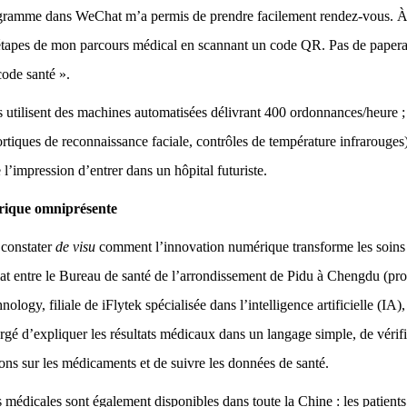
gramme dans WeChat m’a permis de prendre facilement rendez-vous. À l’
 étapes de mon parcours médical en scannant un code QR. Pas de paperas
code santé ».
 utilisent des machines automatisées délivrant 400 ordonnances/heure 
ortiques de reconnaissance faciale, contrôles de température infrarouges
impression d’entrer dans un hôpital futuriste.
rique omniprésente
u constater
de visu
comment l’innovation numérique transforme les soins 
iat entre le Bureau de santé de l’arrondissement de Pidu à Chengdu (pr
logy, filiale de iFlytek spécialisée dans l’intelligence artificielle (IA),
argé d’expliquer les résultats médicaux dans un langage simple, de vérif
ions sur les médicaments et de suivre les données de santé.
 médicales sont également disponibles dans toute la Chine : les patients