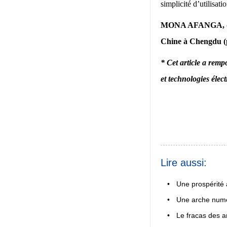
simplicité d’utilisat
MONA AFANGA
,
Chine à Chengdu (
* Cet article a remp
et technologies élec
Lire aussi:
•
Une prospérité
•
Une arche numér
•
Le fracas des a