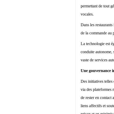
permettant de tout gé
vocales.
Dans les restaurants i
de la commande au pa
La technologie est ég
conduite autonome, s
vaste de services au
Une gouvernance in
Des initiatives telle
via des plateformes m
de rester en contact 
liens affectifs et sou
prison et en minimisa