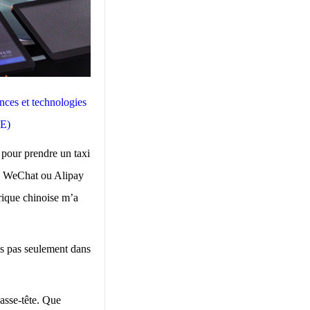
nces et technologies
IE)
 pour prendre un taxi
 « WeChat ou Alipay
rique chinoise m’a
is pas seulement dans
casse-tête. Que