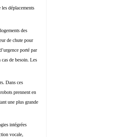
e les déplacements
s logements des
teur de chute pour
 d’urgence porté par
en cas de besoin. Les
rs. Dans ces
s robots prennent en
ttant une plus grande
gies intégrées
ction vocale,