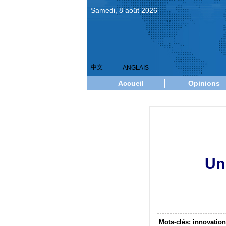
Samedi, 8 août 2026
中文
ANGLAIS
Accueil
Opinions
Un
Mots-clés: innovatio