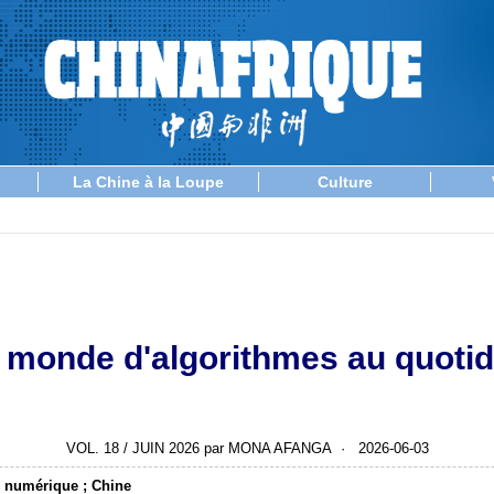
La Chine à la Loupe
Culture
 monde d'algorithmes au quotid
VOL. 18 / JUIN 2026 par MONA AFANGA · 2026-06-03
n numérique ; Chine