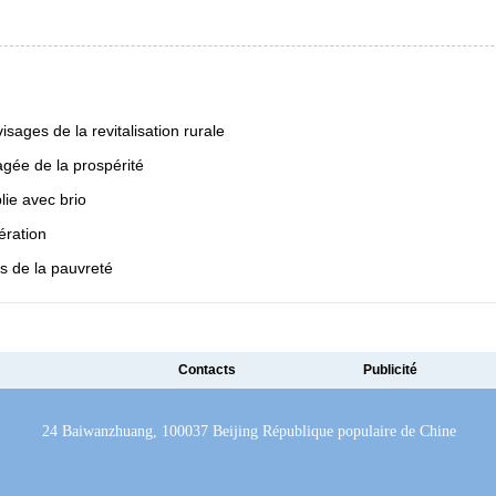
visages de la revitalisation rurale
agée de la prospérité
ie avec brio
ération
 de la pauvreté
Contacts
Publicité
24 Baiwanzhuang, 100037 Beijing République populaire de Chine