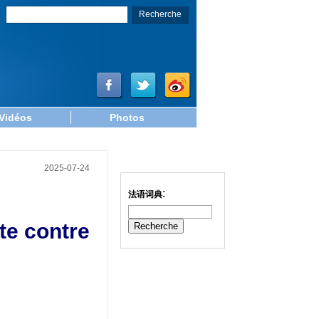
Vidéos
Photos
2025-07-24
:
法语词典
tte contre