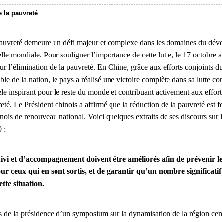
e la pauvreté
pauvreté demeure un défi majeur et complexe dans les domaines du déve
lle mondiale. Pour souligner l’importance de cette lutte, le 17 octobre 
r l’élimination de la pauvreté. En Chine, grâce aux efforts conjoints 
ble de la nation, le pays a réalisé une victoire complète dans sa lutte con
èle inspirant pour le reste du monde et contribuant activement aux effo
reté. Le Président chinois a affirmé que la réduction de la pauvreté est
nois de renouveau national. Voici quelques extraits de ses discours sur la
 :
suivi et d’accompagnement doivent être améliorés afin de prévenir l
ur ceux qui en sont sortis, et de garantir qu’un nombre significati
tte situation.
s de la présidence d’un symposium sur la dynamisation de la région cen