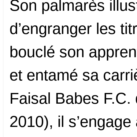
Son palmarès illust
d’engranger les titr
bouclé son appren
et entamé sa carri
Faisal Babes F.C.
2010), il s’engag