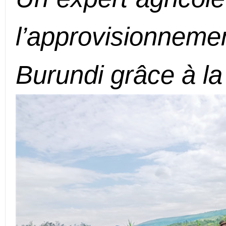
l’approvisionne
Burundi gr
â
ce
à
la