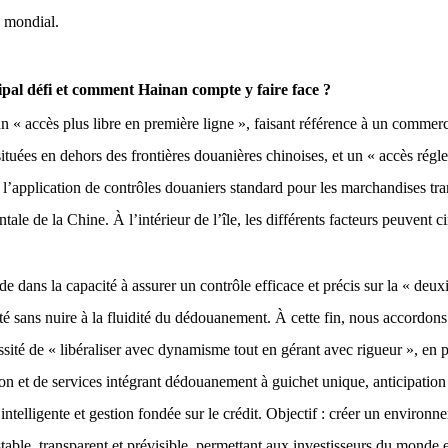
 mondial.
cipal défi et comment Hainan compte y faire face ?
« accès plus libre en première ligne », faisant référence à un commerce
situées en dehors des frontières douanières chinoises, et un « accès ré
e l’application de contrôles douaniers standard pour les marchandises tr
ntale de la Chine. À l’intérieur de l’île, les différents facteurs peuvent c
ide dans la capacité à assurer un contrôle efficace et précis sur la « deu
ité sans nuire à la fluidité du dédouanement. À cette fin, nous accordo
essité de « libéraliser avec dynamisme tout en gérant avec rigueur », en 
on et de services intégrant dédouanement à guichet unique, anticipation 
 intelligente et gestion fondée sur le crédit. Objectif : créer un environ
able, transparent et prévisible, permettant aux investisseurs du monde en