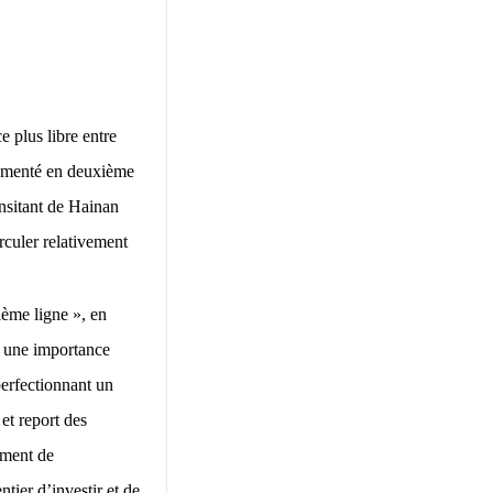
 plus libre entre
glementé en deuxième
ansitant de Hainan
irculer relativement
xième ligne », en
ns une importance
perfectionnant un
et report des
nement de
tier d’investir et de