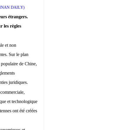
/HAINAN DAILY)
eurs étrangers.
r les règles
le et non
ntes. Sur le plan
e populaire de Chine,
èglements
ties juridiques.
e commerciale,
fique et technologique
tennes ont été créées
économiques et