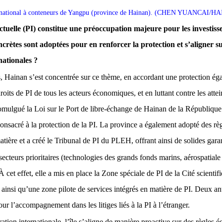
ernational à conteneurs de Yangpu (province de Hainan). (CHEN YUANCAI
ectuelle (PI) constitue une préoccupation majeure pour les investiss
crètes sont adoptées pour en renforcer la protection et s’aligner su
nationales ?
, Hainan s’est concentrée sur ce thème, en accordant une protection éga
roits de PI de tous les acteurs économiques, et en luttant contre les attei
promulgué la Loi sur le Port de libre-échange de Hainan de la Républiqu
 consacré à la protection de la PI. La province a également adopté des r
atière et a créé le Tribunal de PI du PLEH, offrant ainsi de solides garan
secteurs prioritaires (technologies des grands fonds marins, aérospatial
À cet effet, elle a mis en place la Zone spéciale de PI de la Cité scienti
 ainsi qu’une zone pilote de services intégrés en matière de PI. Deux an
r l’accompagnement dans les litiges liés à la PI à l’étranger.
tion internationale, l’île s’aligne de manière proactive sur des règles 