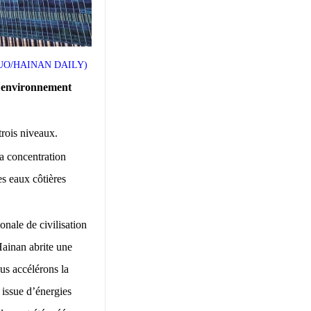
NG SHUO/HAINAN DAILY)
n environnement
trois niveaux.
a concentration
s eaux côtières
nale de civilisation
Hainan abrite une
us accélérons la
é issue d’énergies