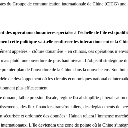
istes du Groupe de communication internationale de Chine (CICG) une i
 des opérations douanières spéciales à l’échelle de l’île est qualif
t cette politique va-t-elle renforcer les interactions entre la Chi
ent appelées « clôture douanière » en chinois, ces opérations n’envi
mais plutôt une ouverture de plus haut niveau. L’objectif stratégique d
e premier plan de l’ouverture de la Chine dans la nouvelle ère. Son but 
èle de développement où les circuits économiques national et internati
tionnent plus efficacement.
 douane, faible pression fiscale, régime fiscal simplifié ; libéralisation e
issements, des flux financiers transfrontaliers, des déplacements de per
ion sécurisée et ordonnée des données : Hainan reliera l’immense marché 
 internationaux. L’île deviendra une zone de pointe où la Chine s’intè