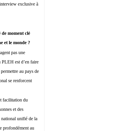
nterview exclusive à
ié de moment clé
ne et le monde ?
sagent pas une
u PLEH est d’en faire
: permettre au pays de
onal se renforcent
t facilitation du
sonnes et des
national unifié de la
gre profondément au