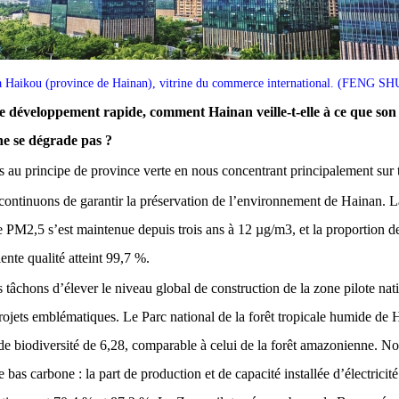
es à Haikou (province de Hainan), vitrine du commerce international. (FE
e développement rapide, comment Hainan veille-t-elle à ce que so
ne se dégrade pas ?
s au principe de province verte en nous concentrant principalement sur 
ontinuons de garantir la préservation de l’environnement de Hainan. L
PM2,5 s’est maintenue depuis trois ans à 12 µg/m3, et la proportion de
ente qualité atteint 99,7 %.
âchons d’élever le niveau global de construction de la zone pilote natio
rojets emblématiques. Le Parc national de la forêt tropicale humide de 
 de biodiversité de 6,28, comparable à celui de la forêt amazonienne. No
e bas carbone : la part de production et de capacité installée d’électricit